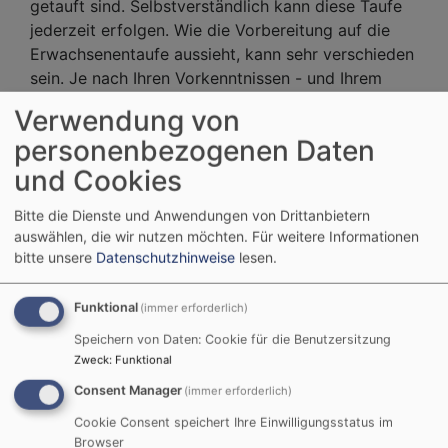
getauft sind. Selbstverständlich kann diese Taufe
jederzeit erfolgen. Wie die Vorbereitung auf die
Erwachsenentaufe aussieht, kann sehr verschieden
sein. Je nach Ihren Vorkenntnissen - und Ihrem
Interesse - wird die
Pfarrerin
oder der
Pfarrer
ein
Verwendung von
oder mehrere
Gespräche
mit Ihnen führen. In
personenbezogenen Daten
diesen Gesprächen geht es um Grundbegriffe des
und Cookies
Glaubens und ein gegenseitiges Kennen lernen, hier
können aber auch Fragen und Vorbehalte geklärt
Bitte die Dienste und Anwendungen von Drittanbietern
werden. Dabei sind die Pfarrerinnen und Pfarrer
auswählen, die wir nutzen möchten.
Für weitere Informationen
streng an ihre seelsorgerliche Schweigepflicht
bitte unsere
Datenschutzhinweise
lesen.
gebunden.
Wiedereintritt
Funktional
(immer erforderlich)
Speichern von Daten: Cookie für die Benutzersitzung
Wenn Sie getauft sind, früher zur evangelischen
Zweck
:
Funktional
Kirche gehörten und später ausgetreten waren,
spricht man von einem
Wiedereintritt
. Auch dabei
Consent Manager
(immer erforderlich)
wird die oder der für Sie zuständige oder von
Cookie Consent speichert Ihre Einwilligungsstatus im
Ihnen gewünschte Pfarrerin oder Pfarrer ein oder
Browser